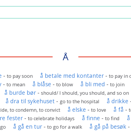
Å
e
-
å betale med kontanter
-
to pay soon
to pay in 
y
-
å blåse
-
å bli med
-
to mean
to blow
to join
å burde bør
-
should/ I should, you should, and so on
å dra til sykehuset
-
å drikke
go to the hospital
å elske
-
å få
-
cide, to condemn, to convict
to love
t
ire fester
-
å finne
-
å
to celebrate holidays
to find
å gå en tur
-
å gå på besøk
 go
to go for a walk