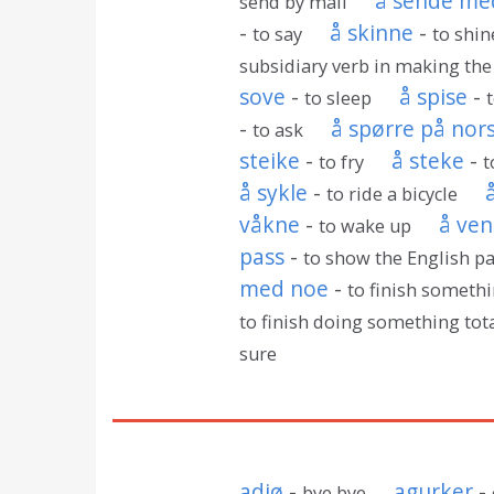
å sende me
send by mail
-
å skinne
-
to say
to shin
subsidiary verb in making the
sove
-
å spise
-
to sleep
-
å spørre på nor
to ask
steike
-
å steke
-
to fry
t
å sykle
-
to ride a bicycle
våkne
-
å ven
to wake up
pass
-
to show the English p
med noe
-
to finish someth
to finish doing something tota
sure
adjø
-
agurker
-
bye bye