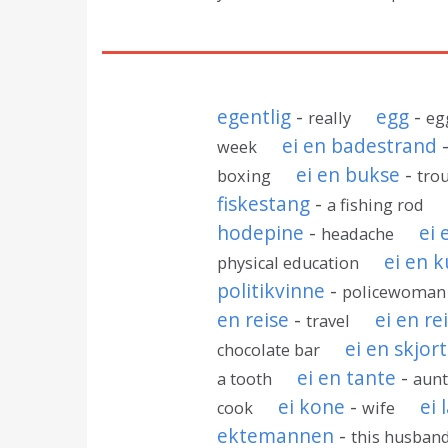
egentlig
-
egg
-
really
eg
ei en badestrand
week
ei en bukse
-
boxing
tro
fiskestang
-
a fishing rod
hodepine
-
ei
headache
ei en k
physical education
politikvinne
-
policewoman
en reise
-
ei en re
travel
ei en skjor
chocolate bar
ei en tante
-
a tooth
aun
ei kone
-
ei
cook
wife
ektemannen
-
this husban