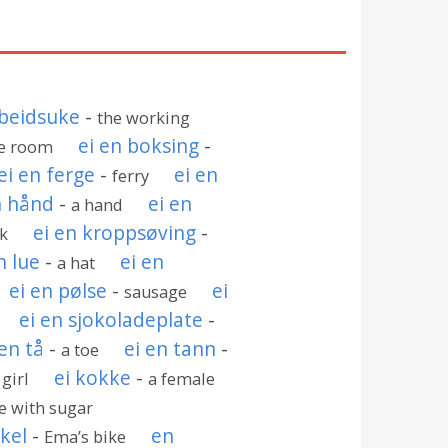
rbeidsuke
-
the working
ei en boksing
-
ge room
ei en ferge
-
ei en
ferry
n hånd
-
ei en
a hand
ei en kroppsøving
-
ck
n lue
-
ei en
a hat
ei en pølse
-
ei
sausage
ei en sjokoladeplate
-
 en tå
-
ei en tann
-
a toe
ei kokke
-
 girl
a female
ce with sugar
kel
-
en
Ema’s bike