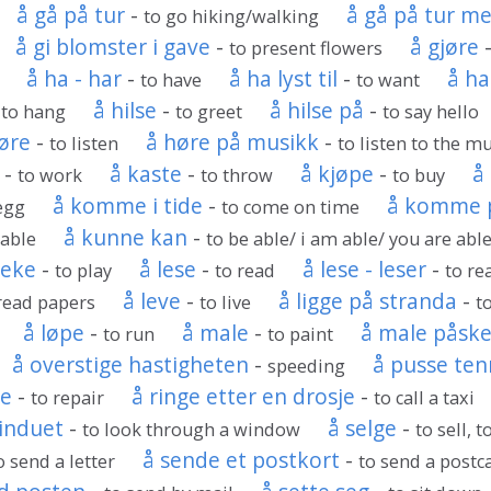
å gå på tur
-
å gå på tur me
to go hiking/walking
å gi blomster i gave
-
å gjøre
to present flowers
å ha - har
-
å ha lyst til
-
å ha
to have
to want
-
å hilse
-
å hilse på
-
to hang
to greet
to say hello
øre
-
å høre på musikk
-
to listen
to listen to the m
-
å kaste
-
å kjøpe
-
å
to work
to throw
to buy
å komme i tide
-
å komme 
egg
to come on time
å kunne kan
-
 able
to be able/ i am able/ you are able.
leke
-
å lese
-
å lese - leser
-
to play
to read
to re
å leve
-
å ligge på stranda
-
read papers
to live
t
å løpe
-
å male
-
å male påsk
to run
to paint
å overstige hastigheten
-
å pusse ten
speeding
re
-
å ringe etter en drosje
-
to repair
to call a taxi
vinduet
-
å selge
-
to look through a window
to sell, t
å sende et postkort
-
o send a letter
to send a postc