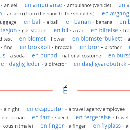
-
en ambulanse
-
en 
an eel
ambulance (vehicle)
m
-
en avgang
an arm (from the hand to the shoulder)
en ball
-
en banan
-
en 
luggage
a ball
banana
stasjon
-
en bil
-
en bilreise
-
gas station
a car
tra
en blomst
-
en blomsterbukett
-
d test
flower
a
-
en brokkoli
-
en bror
-
fine
broccoli
brother
us
-
en bunad
-
en burs
a soda
national costume
en daglig leder
-
en dagligvarebutikk
a director
É
-
en ekspeditør
-
a night
a travel agency employee
en fart
-
en fergereise
-
a electrician
speed
travel
-
en finger
-
en flyplass
-
cousin (male)
a finger
a