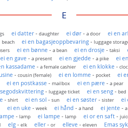
E
ei datter
-
ei dør
-
ei en a
gs
daughter
a door
-
ei en bagasjeoppbevaring
-
beach
luggage stora
ei en bønne
-
ei en drosje
-
users
a bean
taksi
ei en gave
-
ei en gjedde
-
ei e
a present
a pike
 en kassadame
-
ei en klokke
-
a female cashier
clo
usine
-
ei en lomme
-
ei e
cousin (female)
pocket
ei en postkasse
-
ei en pære
-
mailbox
a pear
isegodskvittering
-
ei en seng
-
luggage ticket
bed
te
-
ei en sol
-
ei en søster
-
ei
shirt
sun
sister
ei en uke
-
ei hånd
-
ei jente
-
t
week
a hand
a
 lampe
-
ei lampe
-
ei or en saft
-
lamp
lamp
jui
elg
-
eller
-
elleve
-
Emas syk
d
elk
or
eleven