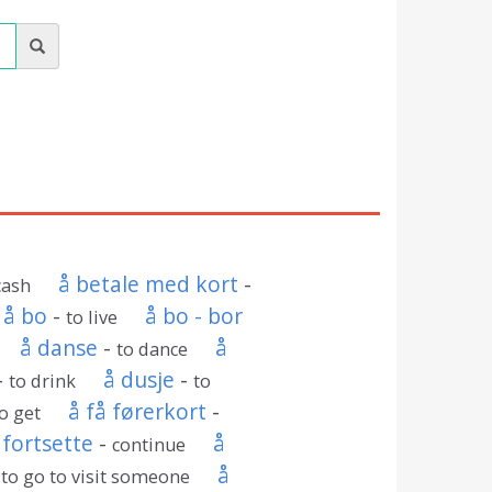
å betale med kort
-
cash
å bo
-
å bo - bor
to live
å danse
-
å
to dance
-
å dusje
-
to drink
to
å få førerkort
-
o get
 fortsette
-
å
continue
-
å
to go to visit someone