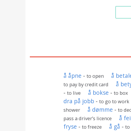
å åpne
-
å betal
to open
å bet
to pay by credit card
-
å bokse
-
to live
to box
dra på jobb
-
to go to work
å dømme
-
shower
to de
å fe
pass a driver’s licence
fryse
-
å gå
-
to freeze
to