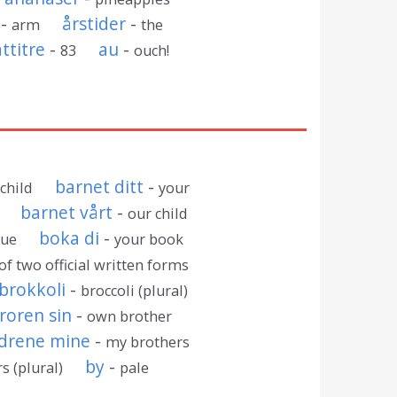
-
årstider
-
arm
the
åttitre
-
au
-
83
ouch!
barnet ditt
-
 child
your
barnet vårt
-
our child
boka di
-
lue
your book
of two official written forms
brokkoli
-
broccoli (plural)
roren sin
-
own brother
drene mine
-
my brothers
by
-
s (plural)
pale