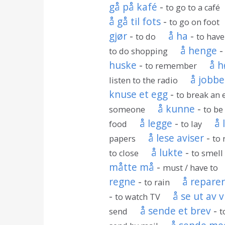
gå på kafé
-
to go to a café
å gå til fots
-
to go on foot
gjør
-
å ha
-
to do
to have
å henge
to do shopping
huske
-
å h
to remember
å jobbe
listen to the radio
knuse et egg
-
to break an 
å kunne
-
someone
to be
å legge
-
å 
food
to lay
å lese aviser
-
papers
to 
å lukte
-
to close
to smell
måtte må
-
must / have to
regne
-
å repare
to rain
-
å se ut av 
to watch TV
å sende et brev
-
send
t