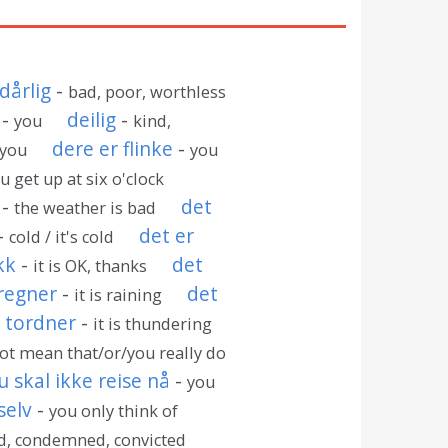
dårlig
-
bad, poor, worthless
-
deilig
-
you
kind,
dere er flinke
-
you
you
u get up at six o'clock
-
det
the weather is bad
-
det er
cold / it's cold
kk
-
det
it is OK, thanks
regner
-
det
it is raining
 tordner
-
it is thundering
ot mean that/or/you really do
u skal ikke reise nå
-
you
selv
-
you only think of
d, condemned, convicted