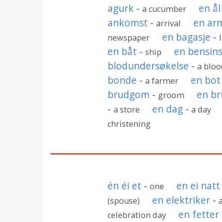
agurk
-
en ål
a cucumber
ankomst
-
en ar
arrival
en bagasje
-
newspaper
en båt
-
en bensin
ship
blodundersøkelse
-
a bloo
bonde
-
en bot
a farmer
brudgom
-
en br
groom
-
en dag
-
a store
a day
christening
én éi et
-
en ei natt
one
en elektriker
-
(spouse)
en fetter
celebration day