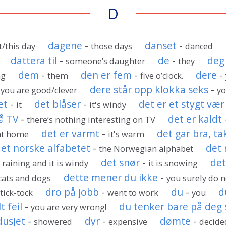
D
dagene
-
danset
-
t/this day
those days
danced
dattera til
-
de
-
deg
someone’s daughter
they
dem
-
den er fem
-
dere
-
ng
them
five o’clock.
-
dere står opp klokka seks
-
you are good/clever
yo
et
-
det blåser
-
det er et stygt vær
it
it's windy
å TV
-
det er kaldt
there’s nothing interesting on TV
det er varmt
-
det gar bra, ta
at home
it's warm
et norske alfabetet
-
det 
the Norwegian alphabet
det snør
-
det
is raining and it is windy
it is snowing
dette mener du ikke
-
 cats and dogs
you surely do n
-
dro på jobb
-
du
-
d
tick-tock
went to work
you
t feil
-
du tenker bare på deg 
you are very wrong!
dusjet
-
dyr
-
dømte
-
showered
expensive
decide