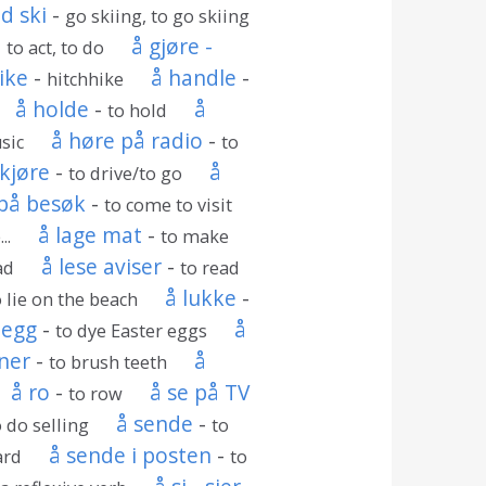
d ski
-
go skiing, to go skiing
-
å gjøre -
to act, to do
ike
-
å handle
-
hitchhike
å holde
-
å
to hold
å høre på radio
-
usic
to
 kjøre
-
å
to drive/to go
på besøk
-
to come to visit
å lage mat
-
..
to make
å lese aviser
-
ad
to read
å lukke
-
o lie on the beach
eegg
-
å
to dye Easter eggs
ner
-
å
to brush teeth
å ro
-
å se på TV
to row
å sende
-
o do selling
to
å sende i posten
-
ard
to