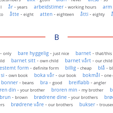
år
-
arbeidstimer
-
arm
l
years
working hours
åtte
-
atten
-
åtti
-
to
eight
eighteen
eighty
B
-
bare hyggelig
-
barnet
-
only
just nice
that/this
barnet sitt
-
barnet vårt
-
ild
own child
our child
estemt form
-
billig
-
blå
-
definite form
cheap
b
si
-
boka vår
-
bokmål
-
own book
our book
one 
bonner
-
bra
-
breiflabb
-
beans
good
angler
ren din
-
broren min
-
b
your brother
my brother
brun
-
brødrene dine
-
brø
brown
your brothers
brødrene våre
-
bukser
-
ers
our brothers
trouser