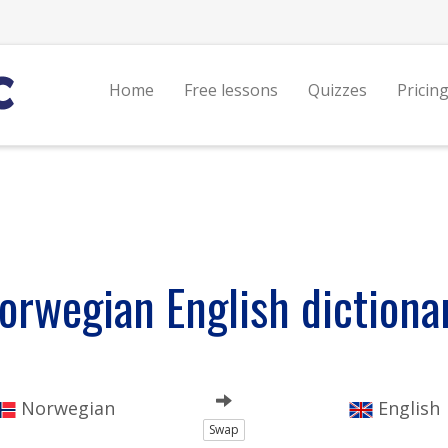
Home
Free lessons
Quizzes
Pricin
orwegian English dictiona
Norwegian
English
Swap