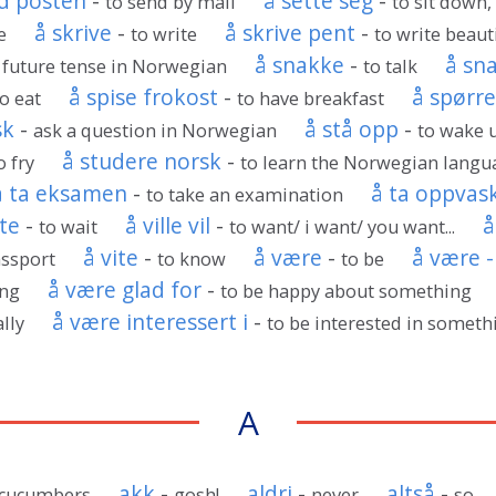
d posten
-
å sette seg
-
to send by mail
to sit down,
å skrive
-
å skrive pent
-
e
to write
to write beaut
å snakke
-
å sn
 future tense in Norwegian
to talk
å spise frokost
-
å spørr
to eat
to have breakfast
sk
-
å stå opp
-
ask a question in Norwegian
to wake 
å studere norsk
-
o fry
to learn the Norwegian langu
å ta eksamen
-
å ta oppvas
to take an examination
te
-
å ville vil
-
å
to wait
to want/ i want/ you want...
å vite
-
å være
-
å være -
assport
to know
to be
å være glad for
-
ing
to be happy about something
å være interessert i
-
lly
to be interested in someth
A
akk
-
aldri
-
altså
-
cucumbers
gosh!
never
so