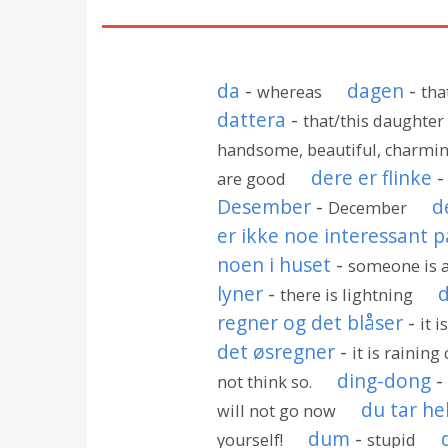
da
-
dagen
-
whereas
tha
dattera
-
that/this daughter
handsome, beautiful, charmi
dere er flinke
are good
Desember
-
d
December
er ikke noe interessant p
noen i huset
-
someone is 
lyner
-
d
there is lightning
regner og det blåser
-
it 
det øsregner
-
it is raining
ding-dong
not think so.
du tar hel
will not go now
dum
-
yourself!
stupid