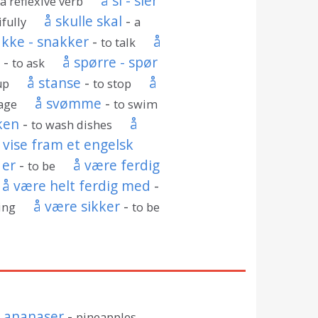
å si - sier
 a reflexive verb
å skulle skal
-
ifully
a
akke - snakker
-
å
to talk
e
-
å spørre - spør
to ask
å stanse
-
å
up
to stop
å svømme
-
age
to swim
ken
-
å
to wash dishes
 vise fram et engelsk
 er
-
å være ferdig
to be
å være helt ferdig med
-
å være sikker
-
ing
to be
ananaser
-
pineapples