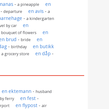
ananas
-
en
a pineapple
-
en avis
-
departure
a
barnehage
-
a kindergarten
en
vel by car
en
 bouquet of flowers
en brud
-
en
bride
dag
-
en butikk
birthday
-
en dåp
-
a grocery store
en ektemann
-
husband
en fest
-
 by ferry
en flypost
-
irport
air