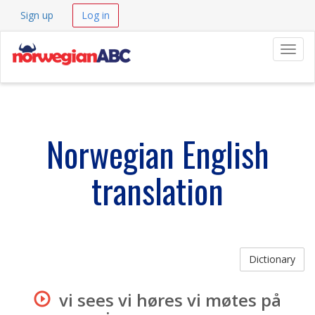
Sign up
Log in
Navig
Norwegian English
translation
Dictionary
vi sees vi høres vi møtes på