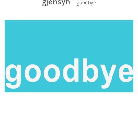
gjensyn
-
goodbye