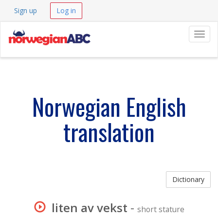
Sign up
Log in
Navig
Norwegian English
translation
Dictionary
liten av vekst
-
short stature