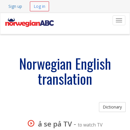
Sign up
Log in
Navig
Norwegian English
translation
Dictionary
å se på TV
-
to watch TV